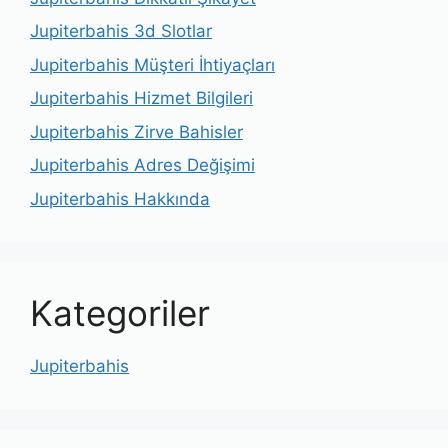
Jupiterbahis 3d Slotlar
Jupiterbahis Müşteri İhtiyaçları
Jupiterbahis Hizmet Bilgileri
Jupiterbahis Zirve Bahisler
Jupiterbahis Adres Değişimi
Jupiterbahis Hakkında
Kategoriler
Jupiterbahis