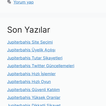
Yorum yap
Son Yazılar
Jupiterbahis Site Seçimi
Jupiterbahis Üyelik Açılışı
Jupiterbahis Tutar Şikayetleri
Jupiterbahis Twitter Güncellemeleri
Jupiterbahis Hızlı İşlemler
Jupiterbahis Hızlı Oyun
Jupiterbahis Güvenli Katılım
Jupiterbahis Yüksek Oranlar
Jupiterbahis Dikkatli Şikayet