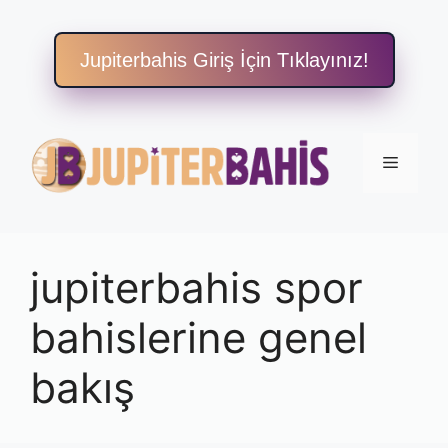
Jupiterbahis Giriş İçin Tıklayınız!
İçeriğe
atla
Menü
jupiterbahis spor
bahislerine genel
bakış