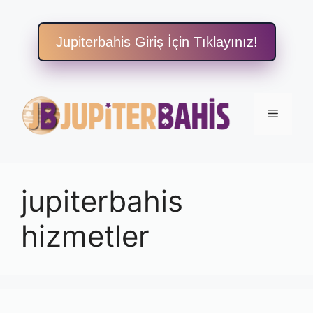
Jupiterbahis Giriş İçin Tıklayınız!
İçeriğe
atla
Menü
jupiterbahis
hizmetler