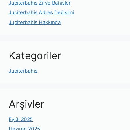
Jupiterbahis Zirve Bahisler
Jupiterbahis Adres Değişimi
Jupiterbahis Hakkında
Kategoriler
Jupiterbahis
Arşivler
Eylül 2025
Haziran 2025